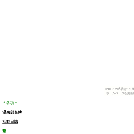
[PR] この広告は
ホームページを更新
＊各項＊
温泉部名簿
活動日誌
繋